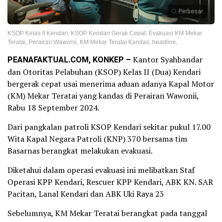
Perbesar
KSOP Kelas II Kendari, KSOP Kendari Gerak Cepat, Evakuasi KM Mekar
Teratai, Perairan Wawonii, KM Mekar Teratai Kandas, headline,
PEANAFAKTUAL.COM, KONKEP –
Kantor Syahbandar
dan Otoritas Pelabuhan (KSOP) Kelas II (Dua) Kendari
bergerak cepat usai menerima aduan adanya Kapal Motor
(KM) Mekar Teratai yang kandas di Perairan Wawonii,
Rabu 18 September 2024.
Dari pangkalan patroli KSOP Kendari sekitar pukul 17.00
Wita Kapal Negara Patroli (KNP) 370 bersama tim
Basarnas berangkat melakukan evakuasi.
Diketahui dalam operasi evakuasi ini melibatkan Staf
Operasi KPP Kendari, Rescuer KPP Kendari, ABK KN. SAR
Pacitan, Lanal Kendari dan ABK Uki Raya 23
Sebelumnya, KM Mekar Teratai berangkat pada tanggal