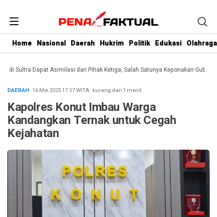
Home
Nasional
Daerah
Hukrim
Politik
Edukasi
Olahraga
 Sultra Dapat Asimilasi dari Pihak Ketiga, Salah Satunya Keponakan Gubernur
D
DAERAH
· 16 Mei 2025
17:57
WITA
·
kurang dari 1 menit
Kapolres Konut Imbau Warga
Kandangkan Ternak untuk Cegah
Kejahatan