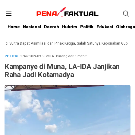
Home
Nasional
Daerah
Hukrim
Politik
Edukasi
Olahraga
 Sultra Dapat Asimilasi dari Pihak Ketiga, Salah Satunya Keponakan Gubernur
POLITIK
· 1 Nov 2024
09:56
WITA
·
kurang dari 1 menit
Kampanye di Muna, LA-IDA Janjikan
Raha Jadi Kotamadya