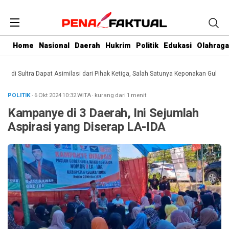
Home
Nasional
Daerah
Hukrim
Politik
Edukasi
Olahraga
i Sultra Dapat Asimilasi dari Pihak Ketiga, Salah Satunya Keponakan Gubernur
POLITIK
· 6 Okt 2024
10:32
WITA
·
kurang dari 1 menit
Kampanye di 3 Daerah, Ini Sejumlah
Aspirasi yang Diserap LA-IDA