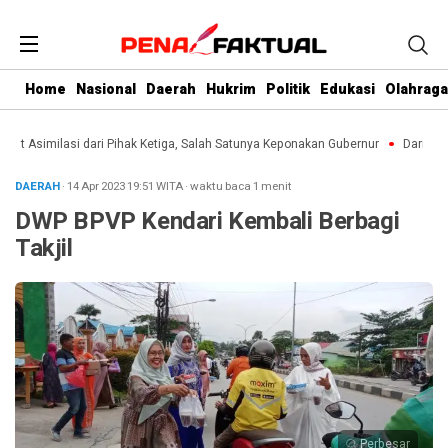
Home
Nasional
Daerah
Hukrim
Politik
Edukasi
Olahraga
 Asimilasi dari Pihak Ketiga, Salah Satunya Keponakan Gubernur
Dari Kebun k
DAERAH
· 14 Apr 2023
19:51
WITA
·
waktu baca 1 menit
DWP BPVP Kendari Kembali Berbagi
Takjil
Perbesar