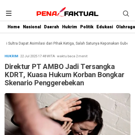
Home
Nasional
Daerah
Hukrim
Politik
Edukasi
Olahraga
Sultra Dapat Asimilasi dari Pihak Ketiga, Salah Satunya Keponakan Gubernur
D
HUKRIM
· 22 Jul 2025
17:48
WITA
·
waktu baca 2 menit
Direktur PT AMBO Jadi Tersangka
KDRT, Kuasa Hukum Korban Bongkar
Skenario Penggerebekan