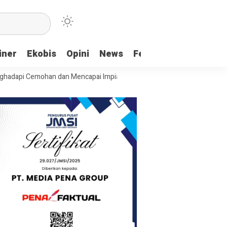
iner
Ekobis
Opini
News
Feature
More
Cemohan dan Mencapai Impian
Ridwan Bae: PT SCM dan Perkebunan Sa