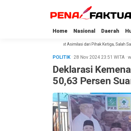
Home
Nasional
Daerah
H
Napi Korupsi di Sultra Dapat Asimilasi dari Pihak Ketiga, Salah Satunya 
POLITIK
· 28 Nov 2024
23:51
WITA
·
w
Deklarasi Kemena
50,63 Persen Suar