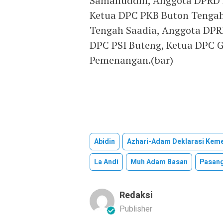
Samahuddin, Anggota DPRD P
Ketua DPC PKB Buton Tengah 
Tengah Saadia, Anggota DPRD
DPC PSI Buteng, Ketua DPC G
Pemenangan.(bar)
Abidin
Azhari-Adam Deklarasi Kem
La Andi
Muh Adam Basan
Pasan
Redaksi
Publisher