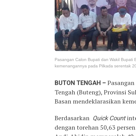
Pasangan Calon Bupati dan Wakil Bupati
kemenangannya pada Pilkada serentak 20
BUTON TENGAH –
Pasangan 
Tengah (Buteng), Provinsi S
Basan mendeklarasikan keme
Berdasarkan
Quick Count
int
dengan torehan 50,63 persen