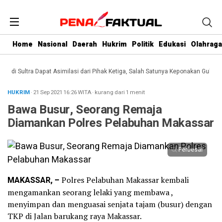
Home
Nasional
Daerah
Hukrim
Politik
Edukasi
Olahraga
i Sultra Dapat Asimilasi dari Pihak Ketiga, Salah Satunya Keponakan Gubernur
HUKRIM
· 21 Sep 2021
16:26
WITA
·
kurang dari 1 menit
Bawa Busur, Seorang Remaja
Diamankan Polres Pelabuhan Makassar
Perbesar
MAKASSAR, –
Polres Pelabuhan Makassar kembali
mengamankan seorang lelaki yang membawa ,
menyimpan dan menguasai senjata tajam (busur) dengan
TKP di Jalan barukang raya Makassar.