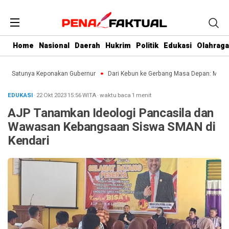
Home
Nasional
Daerah
Hukrim
Politik
Edukasi
Olahraga
h Satunya Keponakan Gubernur
Dari Kebun ke Gerbang Masa Depan: Menghadap
EDUKASI
· 22 Okt 2023
15:56
WITA
·
waktu baca 1 menit
AJP Tanamkan Ideologi Pancasila dan
Wawasan Kebangsaan Siswa SMAN di
Kendari