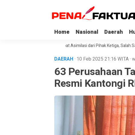
Home
Nasional
Daerah
H
a Napi Korupsi di Sultra Dapat Asimilasi dari Pihak Ketiga, Salah Satuny
DAERAH
· 10 Feb 2025
21:16
WITA
·
w
63 Perusahaan Ta
Resmi Kantongi 