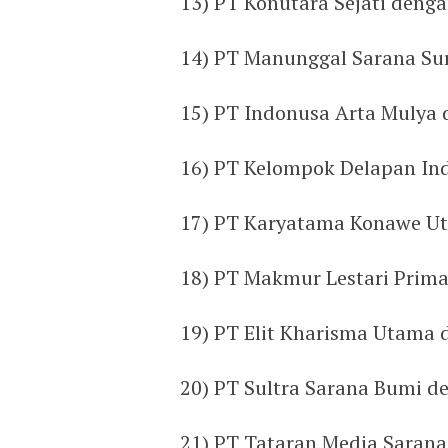
13) PT Konutara Sejati deng
14) PT Manunggal Sarana Su
15) PT Indonusa Arta Mulya
16) PT Kelompok Delapan In
17) PT Karyatama Konawe Ut
18) PT Makmur Lestari Prim
19) PT Elit Kharisma Utama 
20) PT Sultra Sarana Bumi d
21) PT Tataran Media Sarana