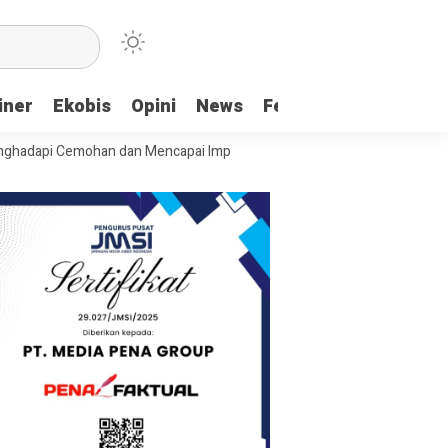
iner
Ekobis
Opini
News
Feature
More
i Cemohan dan Mencapai Impian
Ridwan Bae: PT SCM dan Perkebunan 