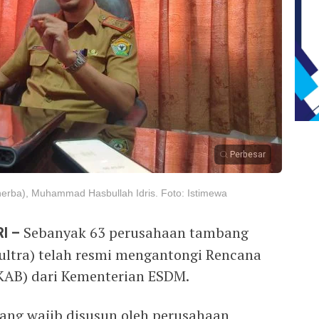
Perbesar
nerba), Muhammad Hasbullah Idris. Foto: Istimewa
I –
Sebanyak 63 perusahaan tambang
sultra) telah resmi mengantongi Rencana
KAB) dari Kementerian ESDM.
ng wajib disusun oleh perusahaan