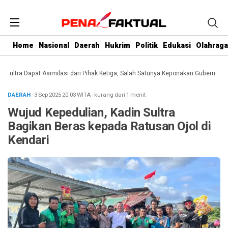
Home
Nasional
Daerah
Hukrim
Politik
Edukasi
Olahraga
tra Dapat Asimilasi dari Pihak Ketiga, Salah Satunya Keponakan Gubernur
Dari
DAERAH
· 3 Sep 2025
20:03
WITA
·
kurang dari 1 menit
Wujud Kepedulian, Kadin Sultra
Bagikan Beras kepada Ratusan Ojol di
Kendari