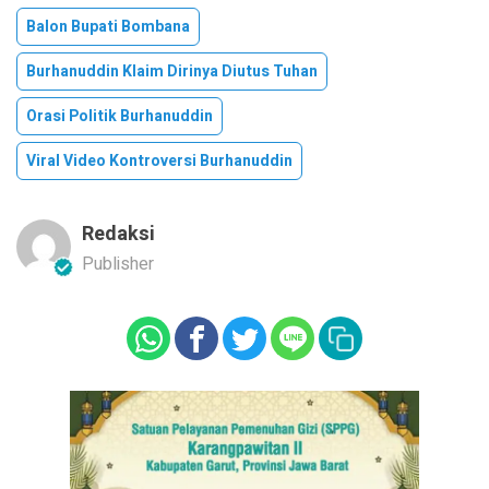
Balon Bupati Bombana
Burhanuddin Klaim Dirinya Diutus Tuhan
Orasi Politik Burhanuddin
Viral Video Kontroversi Burhanuddin
Redaksi
Publisher