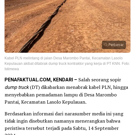
Perbesar
Kabel PLN melintang di jalan Desa Marombo Pantai, Kecamatan Lasolo
Kepulauan akibat ditabrak dump truck kontraktor yang kerja di PT KNN. Foto:
Istimewa
PENAFAKTUAL.COM, KENDARI –
Salah seorang sopir
dump truck
(DT) dikabarkan menabrak kabel PLN, hingga
menyebabkan pemadaman lampu di Desa Marombo
Pantai, Kecamatan Lasolo Kepulauan.
Berdasarkan informasi dari narasumber media ini yang
tidak ingin disebutkan namanya menerangkan bahwa
peristiwa tersebut terjadi pada Sabtu, 14 September