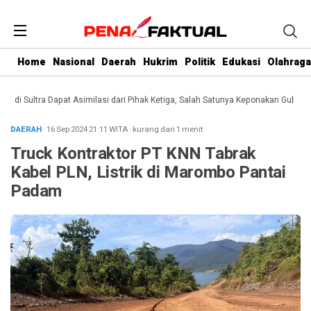
Home
Nasional
Daerah
Hukrim
Politik
Edukasi
Olahraga
i Sultra Dapat Asimilasi dari Pihak Ketiga, Salah Satunya Keponakan Gubernur
DAERAH
· 16 Sep 2024
21:11
WITA
·
kurang dari 1 menit
Truck Kontraktor PT KNN Tabrak
Kabel PLN, Listrik di Marombo Pantai
Padam