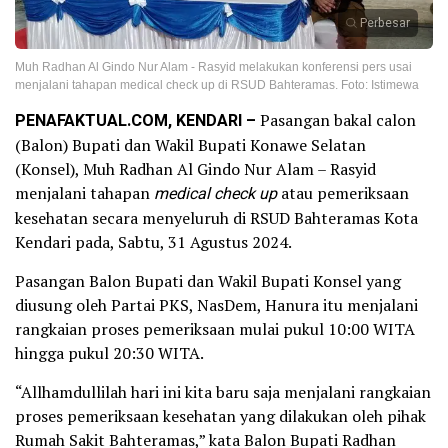
Perbesar
Muh Radhan Al Gindo Nur Alam - Rasyid melakukan konferensi pers usai
menjalani tahapan medical check up di RSUD Bahteramas. Foto: Istimewa
PENAFAKTUAL.COM, KENDARI –
Pasangan bakal calon
(Balon) Bupati dan Wakil Bupati Konawe Selatan
(Konsel), Muh Radhan Al Gindo Nur Alam – Rasyid
menjalani tahapan
medical check up
atau pemeriksaan
kesehatan secara menyeluruh di RSUD Bahteramas Kota
Kendari pada, Sabtu, 31 Agustus 2024.
Pasangan Balon Bupati dan Wakil Bupati Konsel yang
diusung oleh Partai PKS, NasDem, Hanura itu menjalani
rangkaian proses pemeriksaan mulai pukul 10:00 WITA
hingga pukul 20:30 WITA.
“Allhamdullilah hari ini kita baru saja menjalani rangkaian
proses pemeriksaan kesehatan yang dilakukan oleh pihak
Rumah Sakit Bahteramas,” kata Balon Bupati Radhan