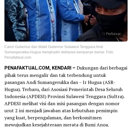
Perbesar
Calon Gubernur dan Wakil Gubernur Sulawesi Tenggara Andi
Sumangerukka-Hugua menghadiri deklarasi kampanye damai. Foto:
Penafaktual.com
PENAFAKTUAL.COM, KENDARI –
Dukungan dari berbagai
pihak terus mengalir dan tak terbendung untuk
pasangan Andi Sumangerukka dan – Ir Hugua (ASR-
Hugua). Terbaru, dari Asosiasi Pemerintah Desa Seluruh
Indonesia (APDESI) Provinsi Sulawesi Tenggara (Sultra).
APDESI melihat visi dan misi pasangan dengan nomor
urut 2 ini menjadi jawaban atas kebutuhan pemimpin
yang kuat, berpengalaman, dan berkomitmen
mewujudkan kesejahteraan merata di Bumi Anoa.