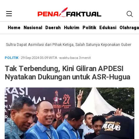
Home
Nasional
Daerah
Hukrim
Politik
Edukasi
Olahraga
ultra Dapat Asimilasi dari Pihak Ketiga, Salah Satunya Keponakan Gubernur
Da
POLITIK
· 29 Sep 2024
05:09
WITA
·
waktu baca 3 menit
Tak Terbendung, Kini Giliran APDESI
Nyatakan Dukungan untuk ASR-Hugua