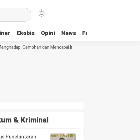
iner
Ekobis
Opini
News
Feature
More
nghadapi Cemohan dan Mencapai Impian
Ridwan Bae: PT SCM dan Per
um & Kriminal
us Penelantaran