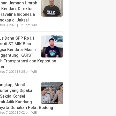
uhan Jemaah Umrah
 Kendari, Direktur
ravelina Indonesia
angkap di Jaksel
us 8, 2026 | 3:21 pm WIB
us Dana SPP Rp1,1
ar di STIMIK Bina
gsa Kendatri Masih
ggantung, KARST
ih Transparansi dan Kepastian
kum
us 7, 2026 | 8:25 pm WIB
ungkap, Mobil
tuner yang Dipakai
 Sekda Konsel
rak Adik Kandung
nyata Gunakan Pelat Bodong
us 7, 2026 | 5:02 pm WIB