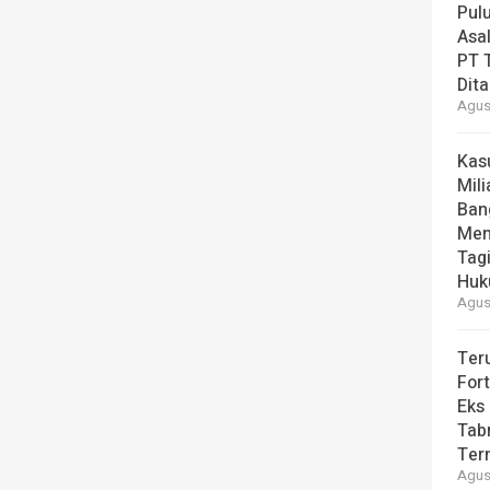
Pul
Asal
PT T
Dit
Agust
Kas
Mili
Ban
Men
Tag
Hu
Agust
Ter
For
Eks
Tab
Ter
Agust