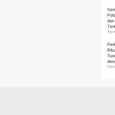
Gem
Pol
dan 
Ter
Agust
Per
Ribu
Tus
den
Agust