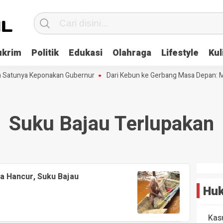
ukrim
Politik
Edukasi
Olahraga
Lifestyle
Kul
h Satunya Keponakan Gubernur
Dari Kebun ke Gerbang Masa Depan: Me
Suku Bajau Terlupakan
ena Hancur, Suku Bajau
Huk
Kas