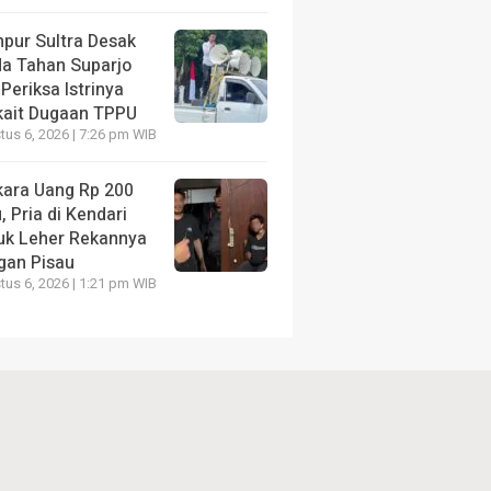
pur Sultra Desak
da Tahan Suparjo
Periksa Istrinya
kait Dugaan TPPU
us 6, 2026 | 7:26 pm WIB
kara Uang Rp 200
, Pria di Kendari
uk Leher Rekannya
gan Pisau
us 6, 2026 | 1:21 pm WIB