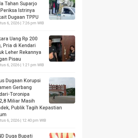
da Tahan Suparjo
Periksa Istrinya
kait Dugaan TPPU
us 6, 2026 | 7:26 pm WIB
kara Uang Rp 200
, Pria di Kendari
uk Leher Rekannya
gan Pisau
us 6, 2026 | 1:21 pm WIB
us Dugaan Korupsi
amen Gerbang
dari-Toronipa
2,8 Miliar Masih
dek, Publik Tagih Kepastian
kum
us 6, 2026 | 12:40 pm WIB
D Duga Bupati