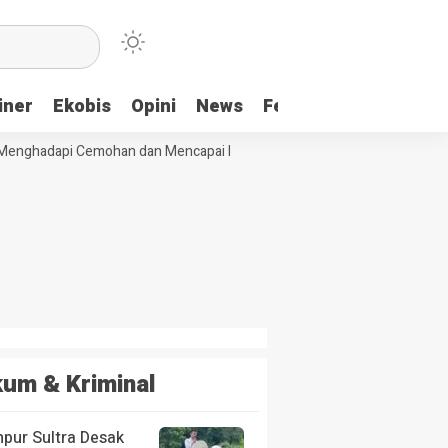
iner
Ekobis
Opini
News
Feature
More
enghadapi Cemohan dan Mencapai Impian
Ridwan Bae: PT SCM dan Per
um & Kriminal
pur Sultra Desak