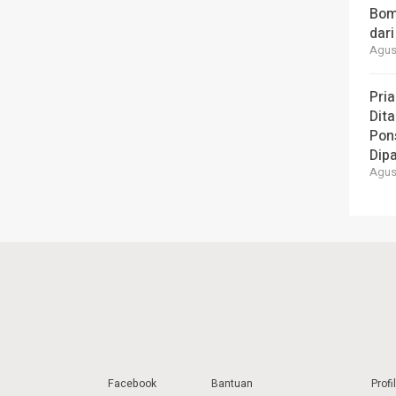
Bom
dari
Agust
Pria
Dita
Pons
Dipa
Agust
Facebook
Bantuan
Profil