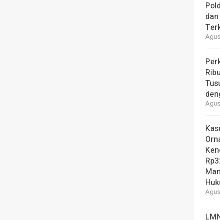
Pol
dan 
Ter
Agust
Per
Ribu
Tus
den
Agust
Kas
Orn
Ken
Rp3
Man
Hu
Agust
LMN