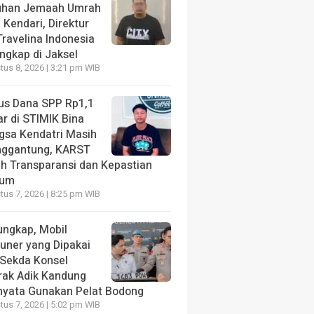
uhan Jemaah Umrah
 Kendari, Direktur
ravelina Indonesia
angkap di Jaksel
us 8, 2026 | 3:21 pm WIB
us Dana SPP Rp1,1
ar di STIMIK Bina
gsa Kendatri Masih
ggantung, KARST
ih Transparansi dan Kepastian
kum
us 7, 2026 | 8:25 pm WIB
ungkap, Mobil
tuner yang Dipakai
 Sekda Konsel
rak Adik Kandung
nyata Gunakan Pelat Bodong
us 7, 2026 | 5:02 pm WIB