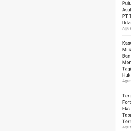
Pul
Asal
PT T
Dit
Agust
Kas
Mili
Ban
Men
Tag
Hu
Agust
Ter
For
Eks
Tab
Ter
Agust