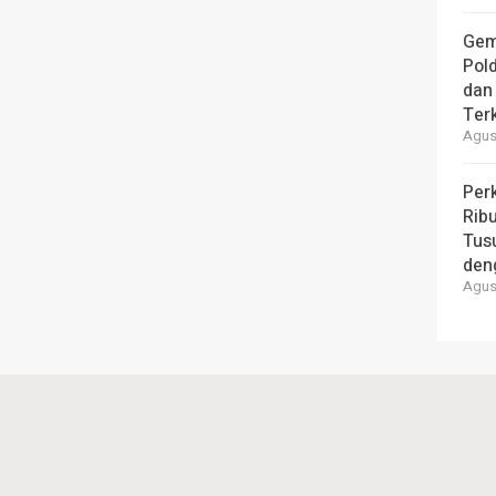
Gem
Pol
dan 
Ter
Agust
Per
Ribu
Tus
den
Agust