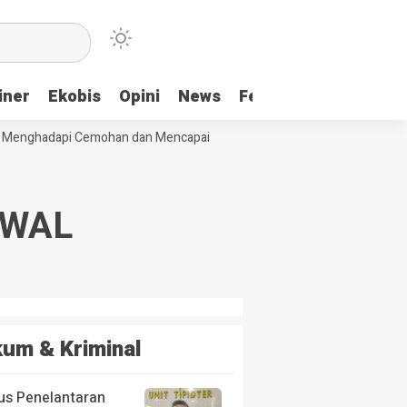
iner
Ekobis
Opini
News
Feature
More
Menghadapi Cemohan dan Mencapai Impian
Ridwan Bae: PT SCM dan Pe
 TWAL
um & Kriminal
us Penelantaran