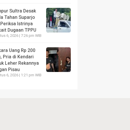
pur Sultra Desak
da Tahan Suparjo
Periksa Istrinya
kait Dugaan TPPU
us 6, 2026 | 7:26 pm WIB
kara Uang Rp 200
, Pria di Kendari
uk Leher Rekannya
gan Pisau
us 6, 2026 | 1:21 pm WIB