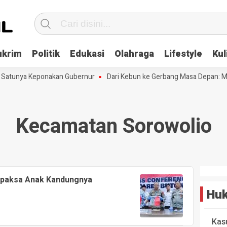
ukrim
Politik
Edukasi
Olahraga
Lifestyle
Kul
h Satunya Keponakan Gubernur
Dari Kebun ke Gerbang Masa Depan: Me
Kecamatan Sorowolio
dapaksa Anak Kandungnya
Huk
Kas