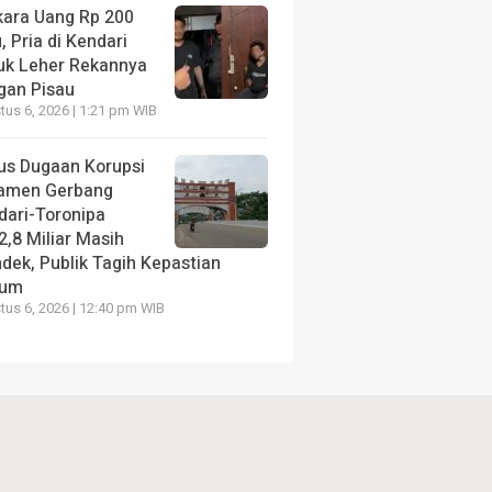
kara Uang Rp 200
, Pria di Kendari
uk Leher Rekannya
gan Pisau
us 6, 2026 | 1:21 pm WIB
us Dugaan Korupsi
amen Gerbang
dari-Toronipa
2,8 Miliar Masih
dek, Publik Tagih Kepastian
kum
us 6, 2026 | 12:40 pm WIB