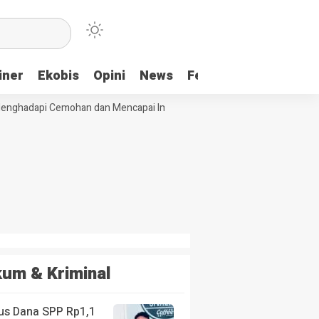
iner
Ekobis
Opini
News
Feature
More
nghadapi Cemohan dan Mencapai Impian
Ridwan Bae: PT SCM dan Perk
um & Kriminal
us Dana SPP Rp1,1