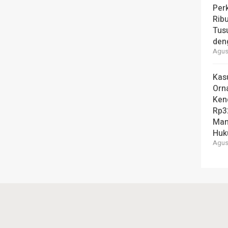
Per
Ribu
Tus
den
Agust
Kas
Orn
Ken
Rp3
Man
Hu
Agust