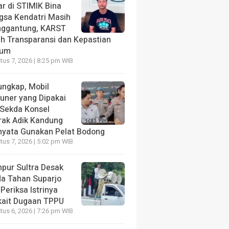
ar di STIMIK Bina
gsa Kendatri Masih
ggantung, KARST
ih Transparansi dan Kepastian
kum
us 7, 2026 | 8:25 pm WIB
ungkap, Mobil
tuner yang Dipakai
 Sekda Konsel
rak Adik Kandung
nyata Gunakan Pelat Bodong
us 7, 2026 | 5:02 pm WIB
pur Sultra Desak
da Tahan Suparjo
Periksa Istrinya
kait Dugaan TPPU
us 6, 2026 | 7:26 pm WIB