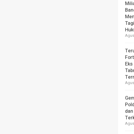
Mili
Ban
Men
Tag
Hu
Agust
Ter
For
Eks
Tab
Ter
Agust
Gem
Pol
dan 
Ter
Agust