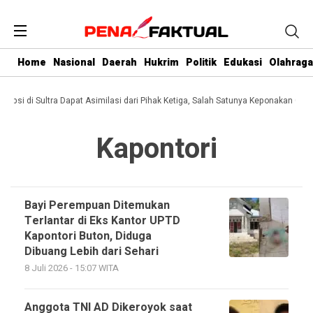
Home
Nasional
Daerah
Hukrim
Politik
Edukasi
Olahraga
orupsi di Sultra Dapat Asimilasi dari Pihak Ketiga, Salah Satunya Keponakan Gube
Kapontori
Bayi Perempuan Ditemukan
Terlantar di Eks Kantor UPTD
Kapontori Buton, Diduga
Dibuang Lebih dari Sehari
8 Juli 2026 - 15:07 WITA
Anggota TNI AD Dikeroyok saat