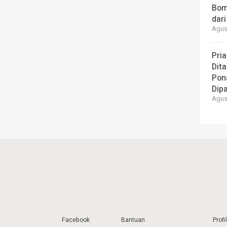
Bom
dari
Agust
Pria
Dita
Pons
Dipa
Agust
Facebook
Bantuan
Profil