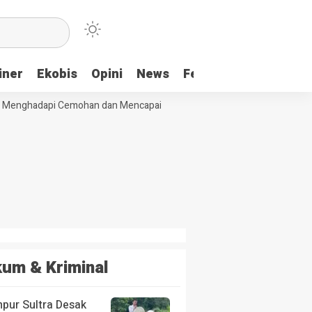
iner
Ekobis
Opini
News
Feature
More
Menghadapi Cemohan dan Mencapai Impian
Ridwan Bae: PT SCM dan Pe
um & Kriminal
pur Sultra Desak