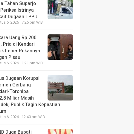
da Tahan Suparjo
Periksa Istrinya
kait Dugaan TPPU
us 6, 2026 | 7:26 pm WIB
kara Uang Rp 200
, Pria di Kendari
uk Leher Rekannya
gan Pisau
us 6, 2026 | 1:21 pm WIB
us Dugaan Korupsi
amen Gerbang
dari-Toronipa
2,8 Miliar Masih
dek, Publik Tagih Kepastian
kum
us 6, 2026 | 12:40 pm WIB
D Duga Bupati