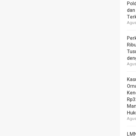
Pol
dan 
Ter
Agust
Per
Ribu
Tus
den
Agust
Kas
Orn
Ken
Rp3
Man
Hu
Agust
LMN