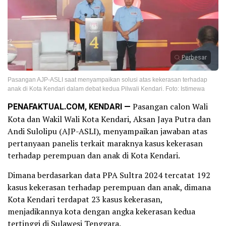
Perbesar
Pasangan AJP-ASLI saat menyampaikan solusi atas kekerasan terhadap
anak di Kota Kendari dalam debat kedua Pilwali Kendari. Foto: Istimewa
PENAFAKTUAL.COM, KENDARI —
Pasangan calon Wali
Kota dan Wakil Wali Kota Kendari, Aksan Jaya Putra dan
Andi Sulolipu (AJP-ASLI), menyampaikan jawaban atas
pertanyaan panelis terkait maraknya kasus kekerasan
terhadap perempuan dan anak di Kota Kendari.
Dimana berdasarkan data PPA Sultra 2024 tercatat 192
kasus kekerasan terhadap perempuan dan anak, dimana
Kota Kendari terdapat 23 kasus kekerasan,
menjadikannya kota dengan angka kekerasan kedua
tertinggi di Sulawesi Tenggara.