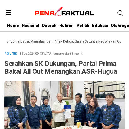
Home
Nasional
Daerah
Hukrim
Politik
Edukasi
Olahraga
i Sultra Dapat Asimilasi dari Pihak Ketiga, Salah Satunya Keponakan Gubernur
POLITIK
· 4 Sep 2024
09:43
WITA
·
kurang dari 1 menit
Serahkan SK Dukungan, Partai Prima
Bakal All Out Menangkan ASR-Hugua