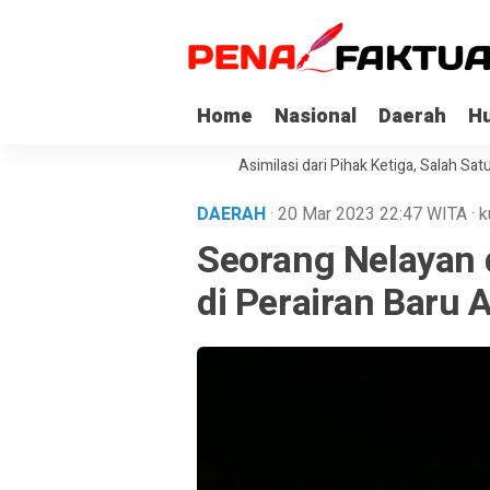
Home
Nasional
Daerah
H
pi Korupsi di Sultra Dapat Asimilasi dari Pihak Ketiga, Salah Satunya Ke
DAERAH
· 20 Mar 2023
22:47
WITA
·
k
Seorang Nelayan d
di Perairan Baru 