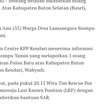
– Seorang nelayan dikabarkan hilang
u Atas Kabupaten Buton Selatan (Busel),
a Ami (35) Warga Desa Lamanegara Siompu
an.
m Centre KPP Kendari menerima informasi
Siompu Yamin yang melaporkan 1 orang
airan Pulau Batu atas Kabupaten Buton
as Kendari, Wahyudi.
but, pada pukul 20.15 Wita Tim Rescue Pos
menuju Last Known Position (LKP) dengan
berikan bantuan SAR.