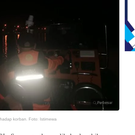
Perbesar
hadap korban. Foto: Istimewa