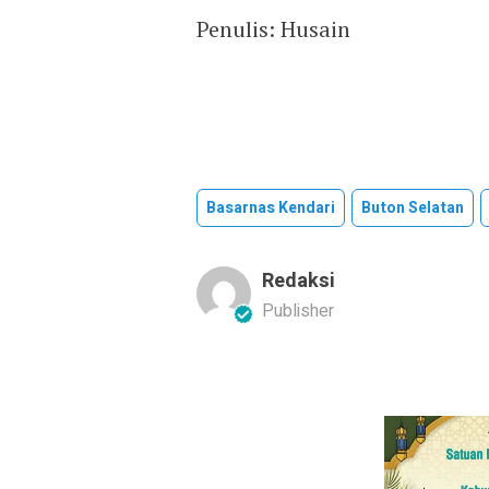
Penulis: Husain
Basarnas Kendari
Buton Selatan
Redaksi
Publisher