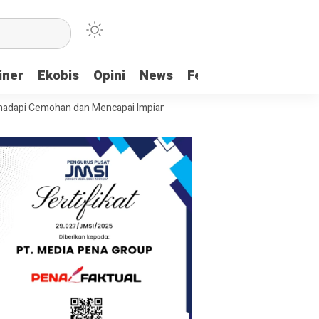
iner
Ekobis
Opini
News
Feature
More
mohan dan Mencapai Impian
Ridwan Bae: PT SCM dan Perkebunan Sawi