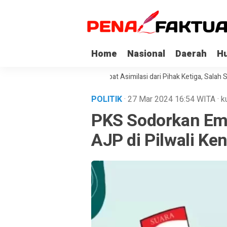
Home
Nasional
Daerah
H
 Napi Korupsi di Sultra Dapat Asimilasi dari Pihak Ketiga, Salah Satunya
POLITIK
· 27 Mar 2024
16:54
WITA
·
k
PKS Sodorkan Em
AJP di Pilwali Ken