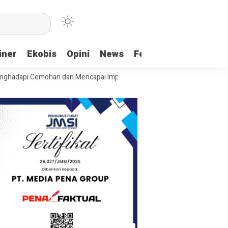
iner
Ekobis
Opini
News
Feature
More
 Cemohan dan Mencapai Impian
Ridwan Bae: PT SCM dan Perkebunan S