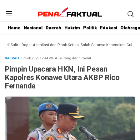
Home
Nasional
Daerah
Hukrim
Politik
Edukasi
Olahraga
 Sultra Dapat Asimilasi dari Pihak Ketiga, Salah Satunya Keponakan Gubernur
DAERAH
· 17 Feb 2025
12:44
WITA
·
kurang dari 1 menit
Pimpin Upacara HKN, Ini Pesan
Kapolres Konawe Utara AKBP Rico
Fernanda