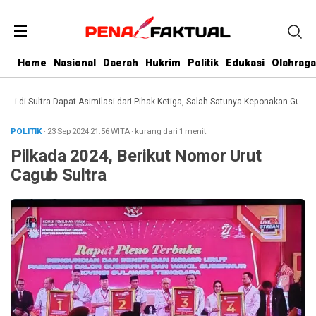
Home
Nasional
Daerah
Hukrim
Politik
Edukasi
Olahraga
di Sultra Dapat Asimilasi dari Pihak Ketiga, Salah Satunya Keponakan Gubernur
POLITIK
· 23 Sep 2024
21:56
WITA
·
kurang dari 1 menit
Pilkada 2024, Berikut Nomor Urut
Cagub Sultra