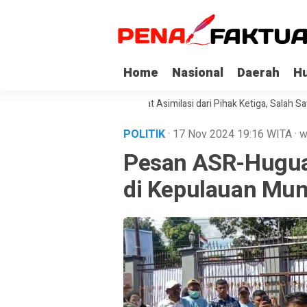
Home
Nasional
Daerah
H
Napi Korupsi di Sultra Dapat Asimilasi dari Pihak Ketiga, Salah Satunya 
POLITIK
· 17 Nov 2024
19:16
WITA
·
w
Pesan ASR-Hugua
di Kepulauan Mu