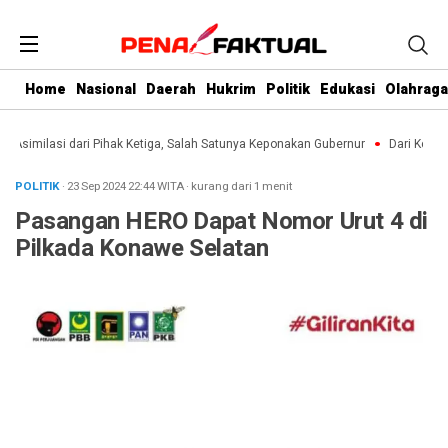
Home
Nasional
Daerah
Hukrim
Politik
Edukasi
Olahraga
imilasi dari Pihak Ketiga, Salah Satunya Keponakan Gubernur
Dari Kebun ke 
POLITIK
· 23 Sep 2024
22:44
WITA
·
kurang dari 1 menit
Pasangan HERO Dapat Nomor Urut 4 di
Pilkada Konawe Selatan