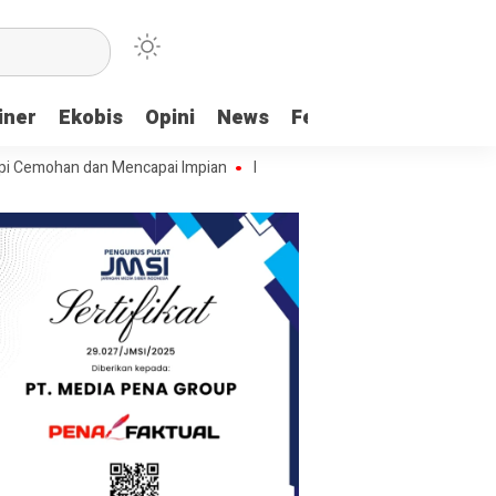
iner
Ekobis
Opini
News
Feature
More
n dan Mencapai Impian
Ridwan Bae: PT SCM dan Perkebunan Sawit Pe