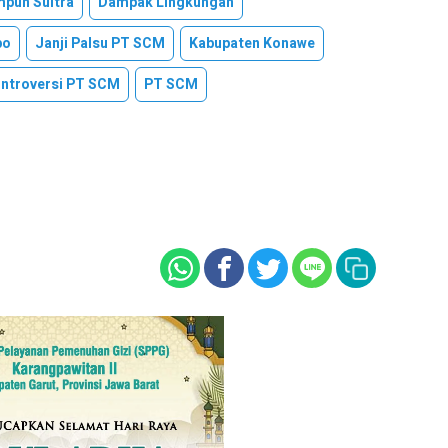
puh Sultra
Dampak Lingkungan
po
Janji Palsu PT SCM
Kabupaten Konawe
ntroversi PT SCM
PT SCM