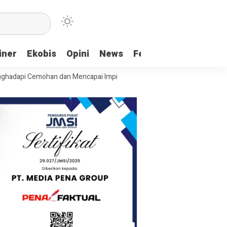
iner
Ekobis
Opini
News
Feature
More
Cemohan dan Mencapai Impian
Ridwan Bae: PT SCM dan Perkebunan Sa