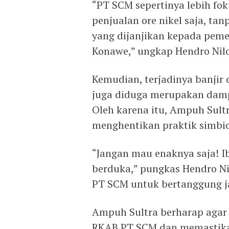
“PT SCM sepertinya lebih f
penjualan ore nikel saja, ta
yang dijanjikan kepada pem
Konawe,” ungkap Hendro Nil
Kemudian, terjadinya banjir 
juga diduga merupakan damp
Oleh karena itu, Ampuh Sul
menghentikan praktik simbio
“Jangan mau enaknya saja! I
berduka,” pungkas Hendro N
PT SCM untuk bertanggung j
Ampuh Sultra berharap agar
RKAB PT SCM dan memastika