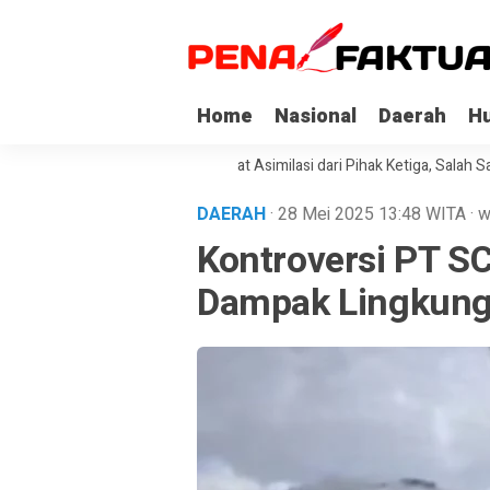
Home
Nasional
Daerah
H
Napi Korupsi di Sultra Dapat Asimilasi dari Pihak Ketiga, Salah Satunya 
DAERAH
· 28 Mei 2025
13:48
WITA
·
w
Kontroversi PT SC
Dampak Lingkun