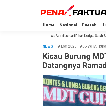
Home
Nasional
Daerah
H
i Korupsi di Sultra Dapat Asimilasi dari Pihak Ketiga, Salah Satunya Kep
NEWS
· 19 Mar 2023
19:55
WITA
·
kura
Kicau Burung MDT
Datangnya Rama