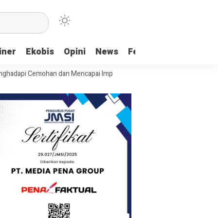
iner
Ekobis
Opini
News
Feature
More
mohan dan Mencapai Impian
Ridwan Bae: PT SCM dan Perkebunan Sawit