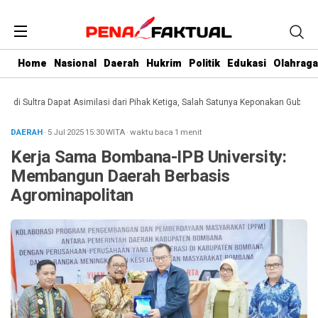
Home
Nasional
Daerah
Hukrim
Politik
Edukasi
Olahraga
 Sultra Dapat Asimilasi dari Pihak Ketiga, Salah Satunya Keponakan Gubernur
DAERAH
· 5 Jul 2025
15:30
WITA
·
waktu baca 1 menit
Kerja Sama Bombana-IPB University:
Membangun Daerah Berbasis
Agrominapolitan