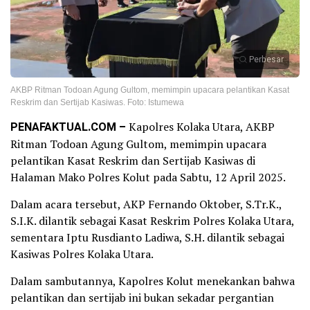
Perbesar
AKBP Ritman Todoan Agung Gultom, memimpin upacara pelantikan Kasat
Reskrim dan Sertijab Kasiwas. Foto: Istumewa
PENAFAKTUAL.COM –
Kapolres Kolaka Utara, AKBP
Ritman Todoan Agung Gultom, memimpin upacara
pelantikan Kasat Reskrim dan Sertijab Kasiwas di
Halaman Mako Polres Kolut pada Sabtu, 12 April 2025.
Dalam acara tersebut, AKP Fernando Oktober, S.Tr.K.,
S.I.K. dilantik sebagai Kasat Reskrim Polres Kolaka Utara,
sementara Iptu Rusdianto Ladiwa, S.H. dilantik sebagai
Kasiwas Polres Kolaka Utara.
Dalam sambutannya, Kapolres Kolut menekankan bahwa
pelantikan dan sertijab ini bukan sekadar pergantian