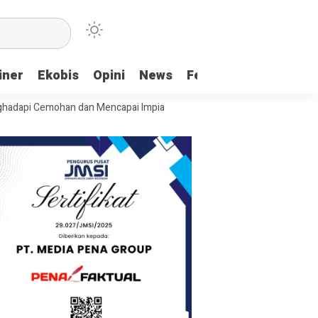
iner
Ekobis
Opini
News
Feature
More
mohan dan Mencapai Impian
Ridwan Bae: PT SCM dan Perkebunan Sawi