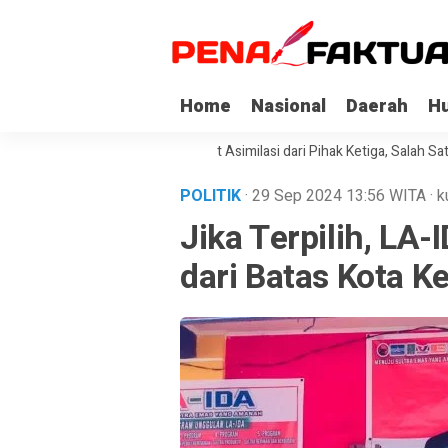
Home
Nasional
Daerah
H
pi Korupsi di Sultra Dapat Asimilasi dari Pihak Ketiga, Salah Satunya Ke
POLITIK
· 29 Sep 2024
13:56
WITA
·
k
Jika Terpilih, LA-
dari Batas Kota K