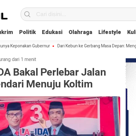
ukrim
Politik
Edukasi
Olahraga
Lifestyle
Kul
ponakan Gubernur
Dari Kebun ke Gerbang Masa Depan: Menghadapi Ce
urang dari 1 menit
IDA Bakal Perlebar Jalan
endari Menuju Koltim