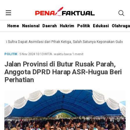
Home
Nasional
Daerah
Hukrim
Politik
Edukasi
Olahraga
Sultra Dapat Asimilasi dari Pihak Ketiga, Salah Satunya Keponakan Gubernur
D
POLITIK
· 5 Nov 2024
10:13
WITA
·
waktu baca 1 menit
Jalan Provinsi di Butur Rusak Parah,
Anggota DPRD Harap ASR-Hugua Beri
Perhatian