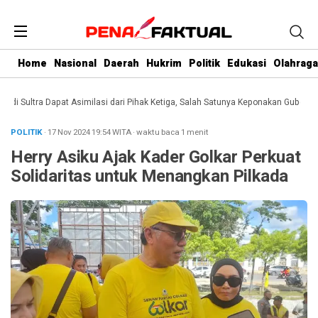
Home
Nasional
Daerah
Hukrim
Politik
Edukasi
Olahraga
Sultra Dapat Asimilasi dari Pihak Ketiga, Salah Satunya Keponakan Gubernur
D
POLITIK
· 17 Nov 2024
19:54
WITA
·
waktu baca 1 menit
Herry Asiku Ajak Kader Golkar Perkuat
Solidaritas untuk Menangkan Pilkada