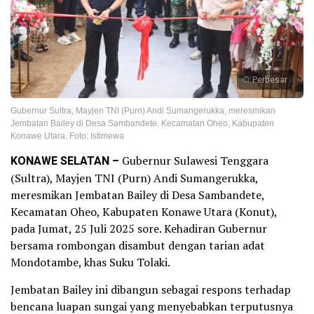
Perbesar
Gubernur Sultra, Mayjen TNI (Purn) Andi Sumangerukka, meresmikan
Jembatan Bailey di Desa Sambandete, Kecamatan Oheo, Kabupaten
Konawe Utara. Foto: Istimewa
KONAWE SELATAN –
Gubernur Sulawesi Tenggara
(Sultra), Mayjen TNI (Purn) Andi Sumangerukka,
meresmikan Jembatan Bailey di Desa Sambandete,
Kecamatan Oheo, Kabupaten Konawe Utara (Konut),
pada Jumat, 25 Juli 2025 sore. Kehadiran Gubernur
bersama rombongan disambut dengan tarian adat
Mondotambe, khas Suku Tolaki.
Jembatan Bailey ini dibangun sebagai respons terhadap
bencana luapan sungai yang menyebabkan terputusnya