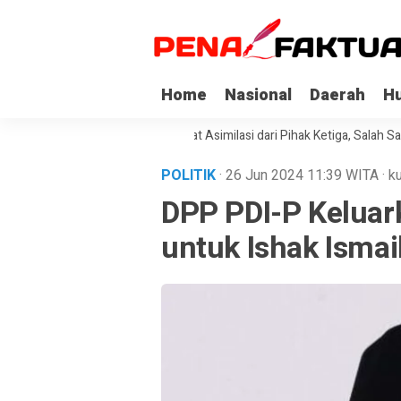
Home
Nasional
Daerah
H
api Korupsi di Sultra Dapat Asimilasi dari Pihak Ketiga, Salah Satunya K
POLITIK
· 26 Jun 2024
11:39
WITA
·
ku
DPP PDI-P Keluar
untuk Ishak Ismai