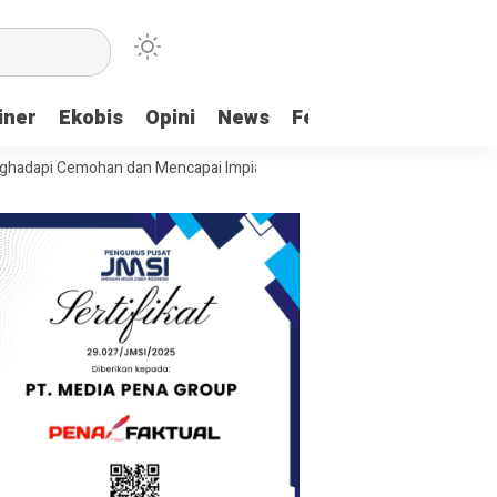
iner
Ekobis
Opini
News
Feature
More
emohan dan Mencapai Impian
Ridwan Bae: PT SCM dan Perkebunan Saw