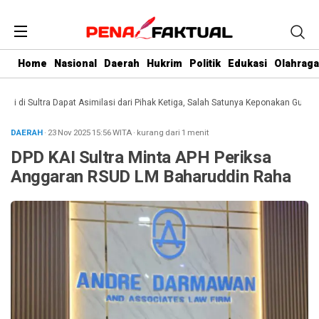
Home
Nasional
Daerah
Hukrim
Politik
Edukasi
Olahraga
i Sultra Dapat Asimilasi dari Pihak Ketiga, Salah Satunya Keponakan Gubernur
DAERAH
· 23 Nov 2025
15:56
WITA
·
kurang dari 1 menit
DPD KAI Sultra Minta APH Periksa
Anggaran RSUD LM Baharuddin Raha