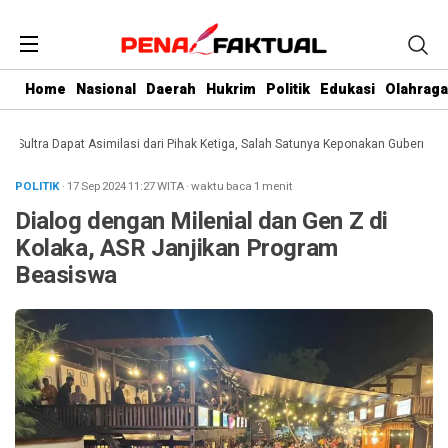
Home
Nasional
Daerah
Hukrim
Politik
Edukasi
Olahraga
ultra Dapat Asimilasi dari Pihak Ketiga, Salah Satunya Keponakan Gubernur
Da
POLITIK
· 17 Sep 2024
11:27
WITA
·
waktu baca 1 menit
Dialog dengan Milenial dan Gen Z di
Kolaka, ASR Janjikan Program
Beasiswa