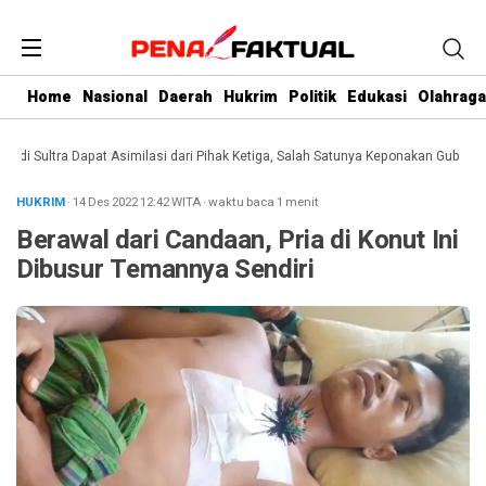
Home
Nasional
Daerah
Hukrim
Politik
Edukasi
Olahraga
 Sultra Dapat Asimilasi dari Pihak Ketiga, Salah Satunya Keponakan Gubernur
HUKRIM
· 14 Des 2022
12:42
WITA
·
waktu baca 1 menit
Berawal dari Candaan, Pria di Konut Ini
Dibusur Temannya Sendiri