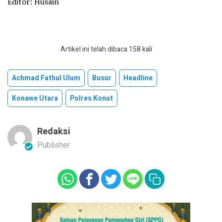
Editor: Husain
Artikel ini telah dibaca 158 kali
Achmad Fathul Ulum
Busur
Headline
Konawe Utara
Polres Konut
Redaksi
Publisher