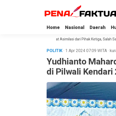
Home
Nasional
Daerah
H
api Korupsi di Sultra Dapat Asimilasi dari Pihak Ketiga, Salah Satunya K
POLITIK
· 1 Apr 2024
07:09
WITA
·
kur
Yudhianto Mahard
di Pilwali Kendari