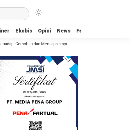
iner
Ekobis
Opini
News
Feature
More
emohan dan Mencapai Impian
Ridwan Bae: PT SCM dan Perkebunan Saw