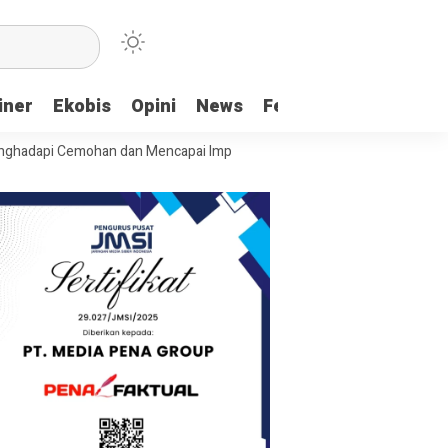
iner
Ekobis
Opini
News
Feature
More
i Cemohan dan Mencapai Impian
Ridwan Bae: PT SCM dan Perkebunan 