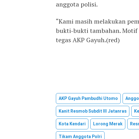
anggota polisi.
“Kami masih melakukan peme
bukti‑bukti tambahan. Motif
tegas AKP Gayuh.(red)
AKP Gayuh Pambudhi Utomo
Anggot
Kanit Resmob Subdit III Jatanras
K
Kota Kendari
Lorong Merak
Res
Tikam Anggota Polri