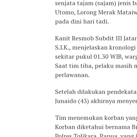
senjata tajam (sajam) jenis 
Utomo, Lorong Merak Mataiw
pada dini hari tadi.
Kanit Resmob Subdit III Jat
S.I.K., menjelaskan kronolog
sekitar pukul 01.30 WIB, war
Saat tim tiba, pelaku masi
perlawanan.
Setelah dilakukan pendekata
Junaido (43) akhirnya meny
Tim menemukan korban yang 
Korban diketahui bernama Br
Polres Tolikara, Papua, yang