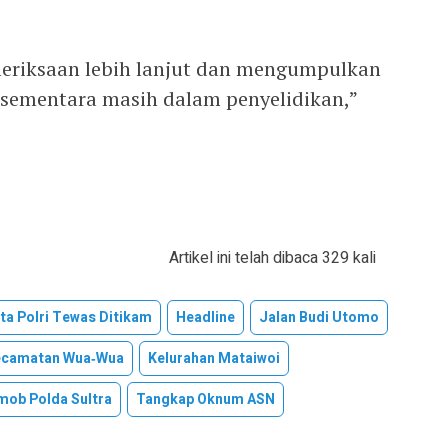
riksaan lebih lanjut dan mengumpulkan
 sementara masih dalam penyelidikan,”
Artikel ini telah dibaca 329 kali
a Polri Tewas Ditikam
Headline
Jalan Budi Utomo
ecamatan Wua‑Wua
Kelurahan Mataiwoi
mob Polda Sultra
Tangkap Oknum ASN