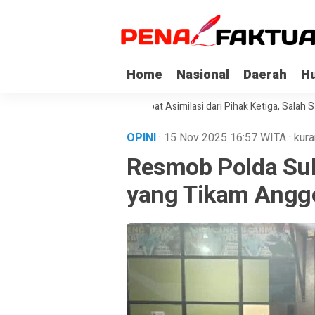
Home
Nasional
Daerah
H
a Napi Korupsi di Sultra Dapat Asimilasi dari Pihak Ketiga, Salah Satuny
OPINI
· 15 Nov 2025
16:57
WITA
·
kura
Resmob Polda Su
yang Tikam Anggo