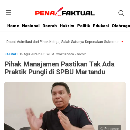
Home
Nasional
Daerah
Hukrim
Politik
Edukasi
Olahraga
Dapat Asimilasi dari Pihak Ketiga, Salah Satunya Keponakan Gubernur
Dari Keb
DAERAH
· 15 Agu 2024
23:31
WITA
·
waktu baca 2 menit
Pihak Manajamen Pastikan Tak Ada
Praktik Pungli di SPBU Martandu
Perbesar