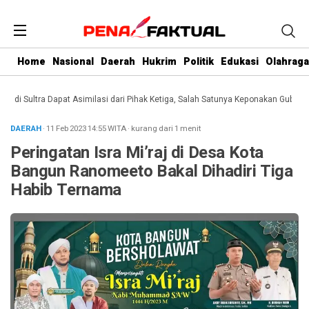
Home
Nasional
Daerah
Hukrim
Politik
Edukasi
Olahraga
i Sultra Dapat Asimilasi dari Pihak Ketiga, Salah Satunya Keponakan Gubernur
DAERAH
· 11 Feb 2023
14:55
WITA
·
kurang dari 1 menit
Peringatan Isra Mi’raj di Desa Kota
Bangun Ranomeeto Bakal Dihadiri Tiga
Habib Ternama