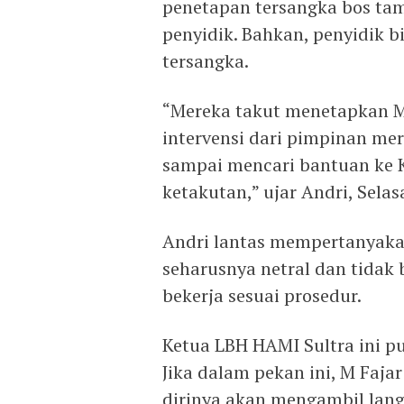
penetapan tersangka bos tam
penyidik. Bahkan, penyidik b
tersangka.
“Mereka takut menetapkan M 
intervensi dari pimpinan mer
sampai mencari bantuan ke K
ketakutan,” ujar Andri, Selas
Andri lantas mempertanyakan
seharusnya netral dan tidak b
bekerja sesuai prosedur.
Ketua LBH HAMI Sultra ini p
Jika dalam pekan ini, M Faja
dirinya akan mengambil lang