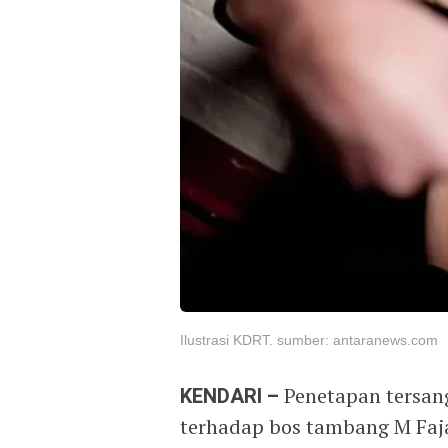
Ilustrasi KDRT. sumber: antaranews.com
KENDARI –
Penetapan tersan
terhadap bos tambang M Faj