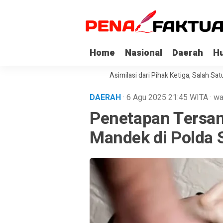
Home
Nasional
Daerah
H
Napi Korupsi di Sultra Dapat Asimilasi dari Pihak Ketiga, Salah Satunya 
DAERAH
· 6 Agu 2025
21:45
WITA
·
wa
Penetapan Tersa
Mandek di Polda S