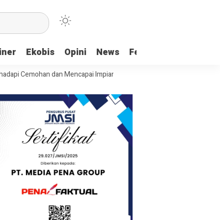
iner
Ekobis
Opini
News
Feature
More
Cemohan dan Mencapai Impian
Ridwan Bae: PT SCM dan Perkebunan Sa