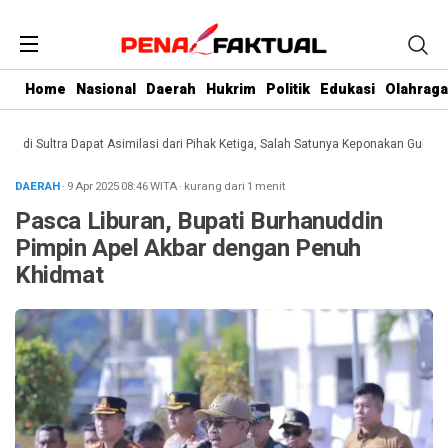
Home
Nasional
Daerah
Hukrim
Politik
Edukasi
Olahraga
i Sultra Dapat Asimilasi dari Pihak Ketiga, Salah Satunya Keponakan Gubernur
DAERAH
· 9 Apr 2025
08:46
WITA
·
kurang dari 1 menit
Pasca Liburan, Bupati Burhanuddin
Pimpin Apel Akbar dengan Penuh
Khidmat