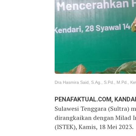
Dra Hasmira Said, S.Ag., S.Pd., M.Pd., Ke
PENAFAKTUAL.COM, KANDAR
Sulawesi Tenggara (Sultra) m
dirangkaikan dengan Milad I
(ISTEK), Kamis, 18 Mei 2023.