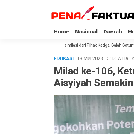
Home
Nasional
Daerah
H
Korupsi di Sultra Dapat Asimilasi dari Pihak Ketiga, Salah Satunya Kepon
EDUKASI
· 18 Mei 2023
15:13
WITA
·
k
Milad ke-106, Ke
Aisyiyah Semakin