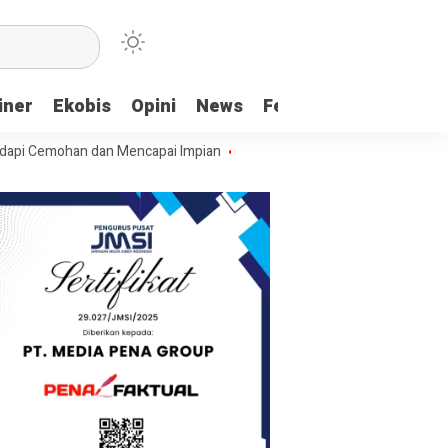
iner
Ekobis
Opini
News
Feature
More
an dan Mencapai Impian
Ridwan Bae: PT SCM dan Perkebunan Sawit P