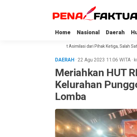
Home
Nasional
Daerah
H
pi Korupsi di Sultra Dapat Asimilasi dari Pihak Ketiga, Salah Satunya Ke
DAERAH
· 22 Agu 2023
11:06
WITA
·
k
Meriahkan HUT RI
Kelurahan Punggo
Lomba