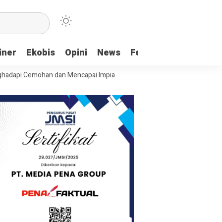
iner
Ekobis
Opini
News
Feature
More
mohan dan Mencapai Impian
Ridwan Bae: PT SCM dan Perkebunan Sawi